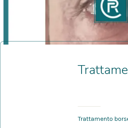
Trattame
Scritto il 15/04/2
da Alfredo Morero
Trattamento bors