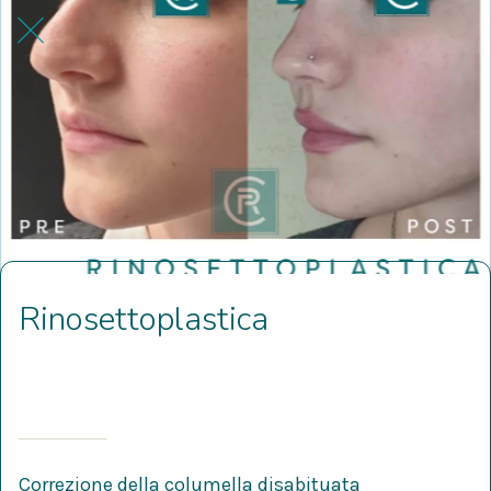
Rinosettoplastica
Scritto il 11/04/2022
da Alfredo Morero
Correzione della columella disabituata